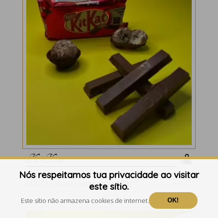
K-Kat
Nós respeitamos tua privacidade ao visitar
Brigadeiro de leite recheado com pedaço do chocolate
Kit Kat e coberto com Kit Kat triturado.
este sítio.
Este sítio não armazena cookies de internet.
OK!