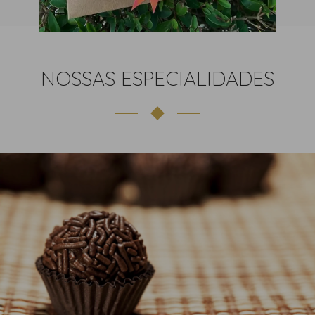
Este sítio não armazena cookies.
HIPERLIGAÇÕES PARA OUTROS SÍTIOS
NOSSAS ESPECIALIDADES
O nosso sítio pode ter links para sítios externos que não são
operados por nós. Esteja ciente de que não temos controle sobre
o conteúdo e práticas desses sítios e não podemos aceitar
responsabilidade por suas respectivas políticas de privacidade.
Cabe ao Visitante ler e analisar as políticas de privacidade de tais
plataformas, sendo de sua responsabilidade aceitá-las ou rejeitá-
las.
DIREITO DOS UTILIZADORES
A qualquer momento o utilizador pode pode requisitar
informações, acesso, portabilidade, rectificação e eliminação dos
seus dados, bastando enviar mensagem para o endereço
eletrónico
contato@brcacau.pt
.
BRCACAU