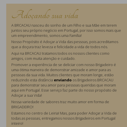
A gestão de dados para este Sítio é partilhada pelas seguintes
organizações:
Adoçando sua vida
Controlador de Dados e responsável pela aplicação da Política
de Privacidade: BRCACAU (Portugal);
A BRCACAU nasceu do sonho de um Filho e sua Mãe em terem
Processador de Dados, encarregado de gerir os dados para os
juntos seu próprio negócio em Portugal, por isso somos mais que
fins especificados na Política de Privacidade: BRCACAU (Portugal);
um empreendimento, somos uma Família!
Responsável pelo Arquivamento e Preservação de Dados:
Nosso Propósito é Adoçar a Vida das pessoas, pois acreditamos
Fênix Comunicação (Brasil).
que a doçura traz leveza e felicidade a vida de todos nós.
Aqui na BRCACAU tratamos todos os nossos clientes como
DADOS PESSOAIS RECOLHIDOS SOBRE O
amigos, com muita atenção e cuidado.
UTILIZADOR
Promover a experiência de se deliciar com nosso Brigadeiro é
uma ótima maneira de demonstrar amizade e amor para as
pessoas da sua vida. Muitos clientes que moram longe, estão
Informação pessoal não identificável
reduzindo esta distância
enviando
os Brigadeiros BRCACAU
Este sítio recolhe igualmente informações, que não são de
para demonstrar seu amor para pessoas queridas que moram
identificação pessoal, semelhante, à que os motores de busca e
aqui em Portugal. Esse serviço faz parte do nosso propósito de
servidores da Internet habitualmente disponibilizam, tais como, o
Adoçar a sua Vida!
tipo de motor de busca, a preferência de idioma, o sítio de
Nossa variedade de sabores traz muito amor em forma de
referência ou data e hora de cada solicitação do visitante.
BRIGADEIRO!
Informação pessoal potencialmente identificável
Estamos no centro de Leiria! Mas, para poder Adoçar a Vida de
Este sítio recolhe informações potencialmente identificáveis, tais
todas as pessoas, entregamos nossos Brigadeiros em Portugal
como os endereços IP (Internet Protocol). No entanto, A BRCACAU
inteiro!
não utiliza essas informações para identificar os seus visitantes e